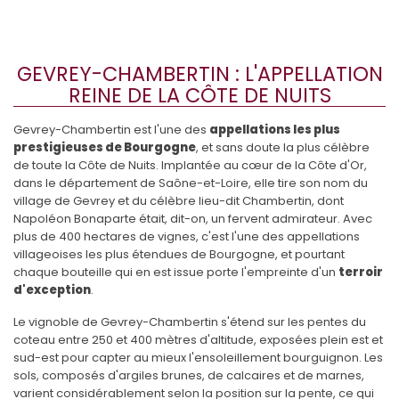
1
2
Suivant

GEVREY-CHAMBERTIN : L'APPELLATION
REINE DE LA CÔTE DE NUITS
Gevrey-Chambertin est l'une des
appellations les plus
prestigieuses de Bourgogne
, et sans doute la plus célèbre
de toute la Côte de Nuits. Implantée au cœur de la Côte d'Or,
dans le département de Saône-et-Loire, elle tire son nom du
village de Gevrey et du célèbre lieu-dit Chambertin, dont
Napoléon Bonaparte était, dit-on, un fervent admirateur. Avec
plus de 400 hectares de vignes, c'est l'une des appellations
villageoises les plus étendues de Bourgogne, et pourtant
chaque bouteille qui en est issue porte l'empreinte d'un
terroir
d'exception
.
Le vignoble de Gevrey-Chambertin s'étend sur les pentes du
coteau entre 250 et 400 mètres d'altitude, exposées plein est et
sud-est pour capter au mieux l'ensoleillement bourguignon. Les
sols, composés d'argiles brunes, de calcaires et de marnes,
varient considérablement selon la position sur la pente, ce qui