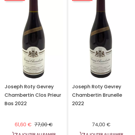
Joseph Roty Gevrey
Joseph Roty Gevrey
Chambertin Clos Prieur
Chambertin Brunelle
Bas 2022
2022
Prix habituel
Prix
Prix
61,60 €
77,00 €
74,00 €
AJOUTER AU PANIER
AJOUTER AU PANIER