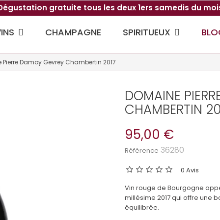
Dégustation gratuite tous les deux 1ers samedis du moi
VINS
SPIRITUEUX
CHAMPAGNE
BLO
 Pierre Damoy Gevrey Chambertin 2017
DOMAINE PIERR
CHAMBERTIN 20
95,00 €
36280
Référence
0 Avis
Vin rouge de Bourgogne appe
millésime 2017 qui offre une b
équilibrée.