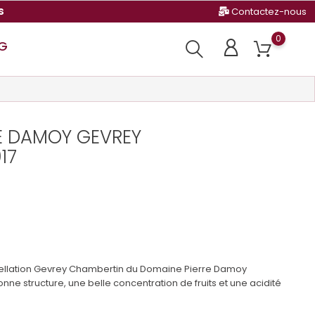
s
Contactez-nous
0
G
E DAMOY GEVREY
17
llation Gevrey Chambertin du Domaine Pierre Damoy
onne structure, une belle concentration de fruits et une acidité