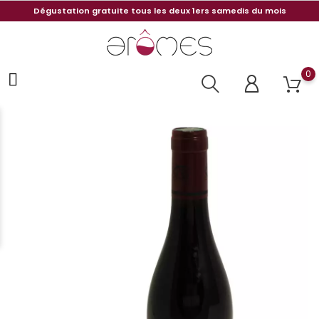
Dégustation gratuite tous les deux 1ers samedis du mois
0