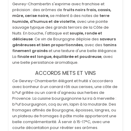
Gevrey-Chambertin s'exprime avec franchise et
précision : des arômes de
fruits noirs frais, cassis,
mûre, cerise noire,
se mêlent à des notes de
terre
humide, d'humus et de violette
, avec une pointe
sauvage typique des grands terroirs de la Côte de
Nuits. En bouche, l'attaque est
souple, ronde et
délicieuse
. Ce vin de Bourgogne déploie des
saveurs
généreuses et bien proportionnées
, avec des
tanins
finement grainés
et une texture d'une belle élégance.
La
finale est longue, équilibrée et poudreuse
, avec
une belle persistance aromatique.
ACCORDS METS ET VINS
Ce Gevrey-Chambertin élégant et fruité s'accordera
avec bonheur à un canard rôti aux cerises, une côte de
b?uf grillée ou un carré d'agneau aux herbes de
Provence. La cuisine bourguignonne lui ira à merveille :
b?uf bourguignon, coq au vin, lapin à la moutarde. Des
fromages affinés de Bourgogne, époisses, langres, ou
un plateau de fromages à pâte molle apporteront une
belle complémentarité. À servir à 15-17°C, avec une
courte décantation pour révéler ses arômes.