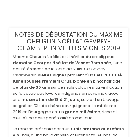
NOTES DE DÉGUSTATION DU MAXIME
CHEURLIN NOËLLAT GEVREY-
CHAMBERTIN VIEILLES VIGNES 2019
Maxime Cheurlin Noëllat est l'héritier du prestigieux
domaine Georges Noëllat de Vosne-Romanée
, l'une
des références de la Côte de Nuits. Ce
Gevrey-
Chambertin
Vieilles Vignes provient d'un
lieu-dit situé
juste sous les Premiers Crus
, planté en pinot noir âgé
de
plus de 65 ans
sur des sols calcaires. La vinification
se fait avec des levures indigènes en cuve inox, avec
une
macération de 18 à 21 jours
, suivie d'un élevage
soigné en fûts de chêne bourguignons. Le millésime
2019 en Bourgogne est un
grand millésime
, riche et
mûr, d'une belle générosité aromatique.
La robe se présente dans un
rubis profond aux reflets
violines
, d'une belle densité et luminosité. Au nez, ce