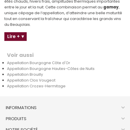
étés chauds, hivers frais, amplitudes thermiques importantes
entre le jour et la nuit. Cette combinaison permet au
gamay
,
unique cépage de l’appellation, d’atteindre une belle maturité
tout en conservant la fraîcheur qui caractérise les grands vins
du Beaujolais.
Lire +
Voir aussi
Appellation Bourgogne Côte d'Or
Appellation Bourgogne Hautes-Côtes de Nuits
Appellation Brouilly
Appellation Clos Vougeot
Appellation Crozes-Hermitage

INFORMATIONS

PRODUITS

NOTRE SOCIÉTÉ