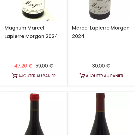
Magnum Marcel
Marcel Lapierre Morgon
Lapierre Morgon 2024
2024
Prix habituel
Prix
Prix
47,20 €
59,00 €
30,00 €
AJOUTER AU PANIER
AJOUTER AU PANIER