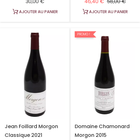
Prix
Prix habituel
Prix
30,00 €
46,40 €
58,00 €
AJOUTER AU PANIER
AJOUTER AU PANIER
PROMO !
Jean Foillard Morgon
Domaine Chamonard
Classique 2021
Morgon 2015