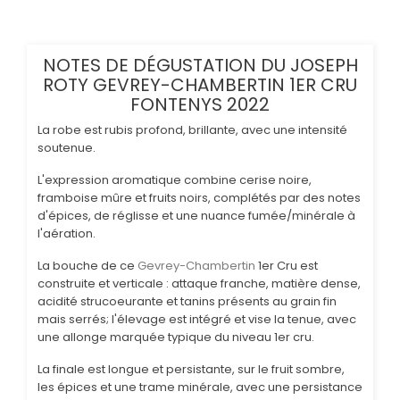
NOTES DE DÉGUSTATION DU JOSEPH
ROTY GEVREY-CHAMBERTIN 1ER CRU
FONTENYS 2022
La robe est rubis profond, brillante, avec une intensité
soutenue.
L'expression aromatique combine cerise noire,
framboise mûre et fruits noirs, complétés par des notes
d'épices, de réglisse et une nuance fumée/minérale à
l'aération.
La bouche de ce
Gevrey-Chambertin
1er Cru est
construite et verticale : attaque franche, matière dense,
acidité strucoeurante et tanins présents au grain fin
mais serrés; l'élevage est intégré et vise la tenue, avec
une allonge marquée typique du niveau 1er cru.
La finale est longue et persistante, sur le fruit sombre,
les épices et une trame minérale, avec une persistance