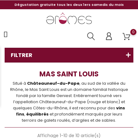
Dégustation gratuite tous les deux 1ers samedis du mois
0
FILTRER
MAS SAINT LOUIS
Situé à
Châteauneuf-du-Pape
, au sud de la vallée du
Rhône, le Mas Saint Louis est un domaine familial historique
fondé par la famille Geniest. Entièrement tourné vers
l’appellation Châteauneuf-du-Pape (rouge et blanc) et
quelques Côtes-du-Rhône, il est reconnu pour des
vins
fins
,
équilibrés
et profondément marqués par leurs
terroirs de galets roulés, d’argiles et de sables.
Affichage 1-10 de 10 article(s)