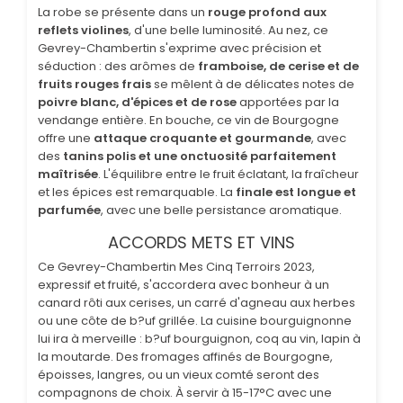
La robe se présente dans un
rouge profond aux
reflets violines
, d'une belle luminosité. Au nez, ce
Gevrey-Chambertin s'exprime avec précision et
séduction : des arômes de
framboise, de cerise et de
fruits rouges frais
se mêlent à de délicates notes de
poivre blanc, d'épices et de rose
apportées par la
vendange entière. En bouche, ce vin de Bourgogne
offre une
attaque croquante et gourmande
, avec
des
tanins polis et une onctuosité parfaitement
maîtrisée
. L'équilibre entre le fruit éclatant, la fraîcheur
et les épices est remarquable. La
finale est longue et
parfumée
, avec une belle persistance aromatique.
ACCORDS METS ET VINS
Ce Gevrey-Chambertin Mes Cinq Terroirs 2023,
expressif et fruité, s'accordera avec bonheur à un
canard rôti aux cerises, un carré d'agneau aux herbes
ou une côte de b?uf grillée. La cuisine bourguignonne
lui ira à merveille : b?uf bourguignon, coq au vin, lapin à
la moutarde. Des fromages affinés de Bourgogne,
époisses, langres, ou un vieux comté seront des
compagnons de choix. À servir à 15-17°C avec une