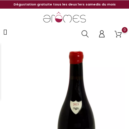
Dégustation gratuite tous les deux 1ers samedis du mois
0