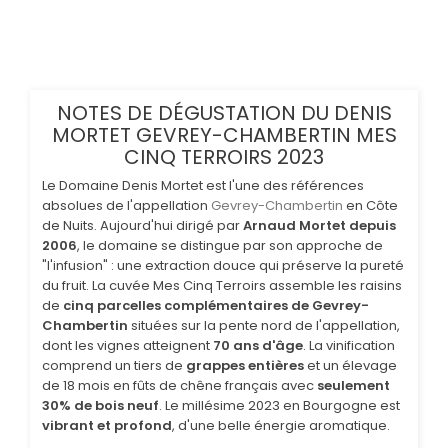
NOTES DE DÉGUSTATION DU DENIS
MORTET GEVREY-CHAMBERTIN MES
CINQ TERROIRS 2023
Le Domaine Denis Mortet est l'une des références
absolues de l'appellation
Gevrey-Chambertin
en Côte
de Nuits. Aujourd'hui dirigé par
Arnaud Mortet depuis
2006
, le domaine se distingue par son approche de
"l'infusion" : une extraction douce qui préserve la pureté
du fruit. La cuvée Mes Cinq Terroirs assemble les raisins
de
cinq parcelles complémentaires de Gevrey-
Chambertin
situées sur la pente nord de l'appellation,
dont les vignes atteignent
70 ans d'âge
. La vinification
comprend un tiers de
grappes entières
et un élevage
de 18 mois en fûts de chêne français avec
seulement
30% de bois neuf
. Le millésime 2023 en Bourgogne est
vibrant et profond
, d'une belle énergie aromatique.