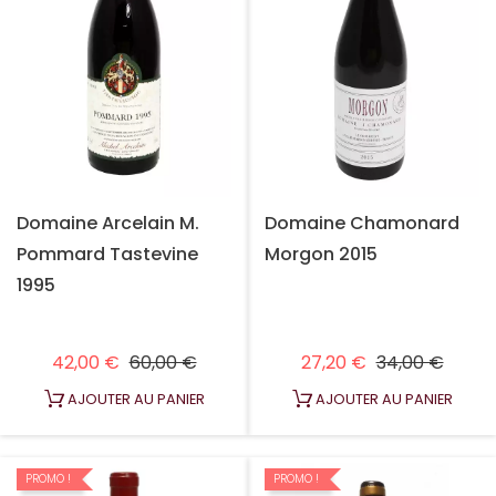
Domaine Arcelain M.
Domaine Chamonard
Pommard Tastevine
Morgon 2015
1995
Prix habituel
Prix
Prix habituel
Prix
42,00 €
60,00 €
27,20 €
34,00 €
AJOUTER AU PANIER
AJOUTER AU PANIER
PROMO !
PROMO !