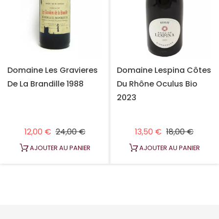
Domaine Les Gravieres
Domaine Lespina Côtes
De La Brandille 1988
Du Rhône Oculus Bio
2023
Prix habituel
Prix
Prix habituel
Prix
12,00 €
24,00 €
13,50 €
18,00 €
AJOUTER AU PANIER
AJOUTER AU PANIER
1
2
3
Suivant
