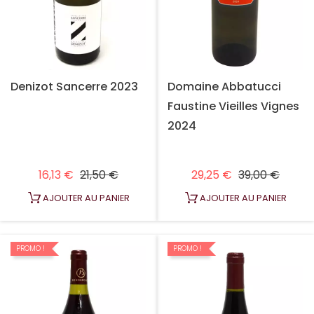
Denizot Sancerre 2023
Domaine Abbatucci
Faustine Vieilles Vignes
2024
Prix habituel
Prix
Prix habituel
Prix
16,13 €
21,50 €
29,25 €
39,00 €
AJOUTER AU PANIER
AJOUTER AU PANIER
PROMO !
PROMO !