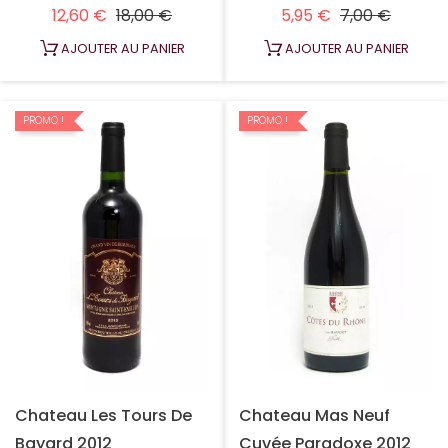
Prix habituel
Prix
Prix habituel
Prix
12,60 €
18,00 €
5,95 €
7,00 €
AJOUTER AU PANIER
AJOUTER AU PANIER
PROMO !
PROMO !
Chateau Les Tours De
Chateau Mas Neuf
Bayard 2012
Cuvée Paradoxe 2012