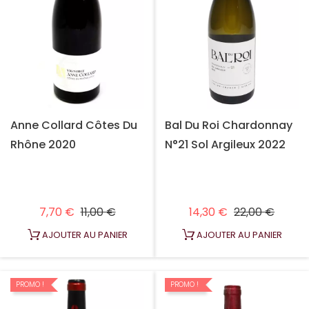
Anne Collard Côtes Du
Bal Du Roi Chardonnay
Rhône 2020
N°21 Sol Argileux 2022
Prix habituel
Prix
Prix habituel
Prix
7,70 €
11,00 €
14,30 €
22,00 €
AJOUTER AU PANIER
AJOUTER AU PANIER
PROMO !
PROMO !