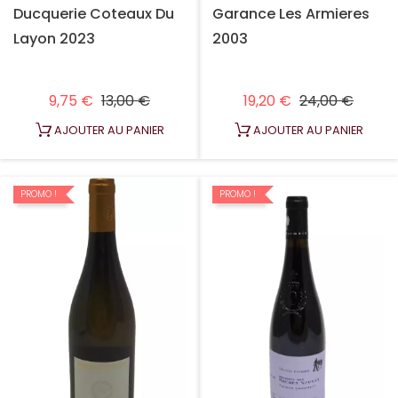
Ducquerie Coteaux Du
Garance Les Armieres
Layon 2023
2003
Prix habituel
Prix
Prix habituel
Prix
9,75 €
13,00 €
19,20 €
24,00 €
AJOUTER AU PANIER
AJOUTER AU PANIER
PROMO !
PROMO !