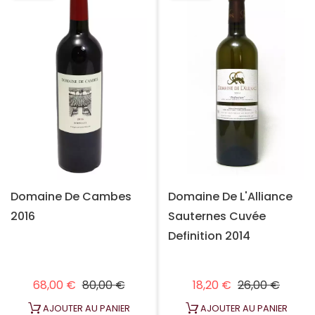
Domaine De Cambes
Domaine De L'Alliance
2016
Sauternes Cuvée
Definition 2014
Prix habituel
Prix
Prix habituel
Prix
68,00 €
80,00 €
18,20 €
26,00 €
AJOUTER AU PANIER
AJOUTER AU PANIER