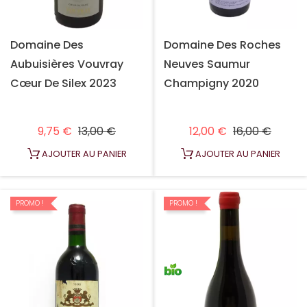
Domaine Des
Domaine Des Roches
Aubuisières Vouvray
Neuves Saumur
Cœur De Silex 2023
Champigny 2020
Prix habituel
Prix
Prix habituel
Prix
9,75 €
13,00 €
12,00 €
16,00 €
AJOUTER AU PANIER
AJOUTER AU PANIER
PROMO !
PROMO !