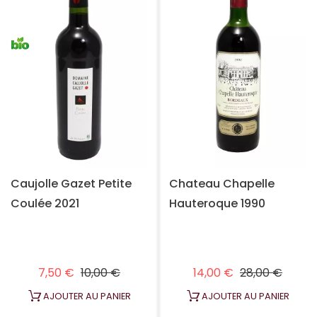
Caujolle Gazet Petite
Chateau Chapelle
Coulée 2021
Hauteroque 1990
Prix habituel
Prix
Prix habituel
Prix
7,50 €
10,00 €
14,00 €
28,00 €
AJOUTER AU PANIER
AJOUTER AU PANIER