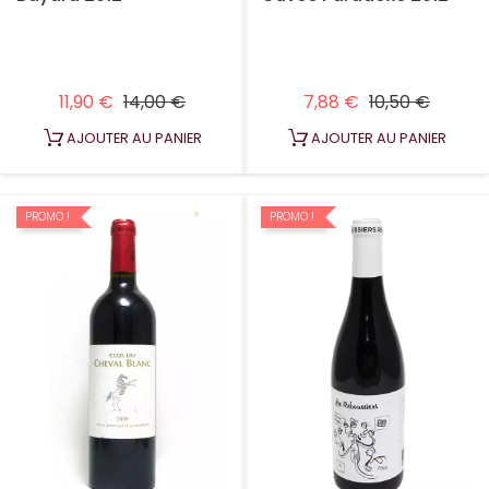
Prix habituel
Prix
Prix habituel
Prix
11,90 €
14,00 €
7,88 €
10,50 €
AJOUTER AU PANIER
AJOUTER AU PANIER
PROMO !
PROMO !