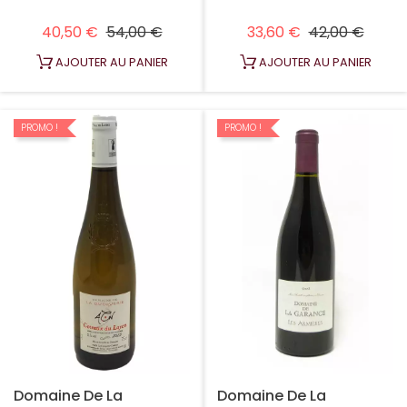
Prix habituel
Prix
Prix habituel
Prix
40,50 €
54,00 €
33,60 €
42,00 €
AJOUTER AU PANIER
AJOUTER AU PANIER
PROMO !
PROMO !
Domaine De La
Domaine De La