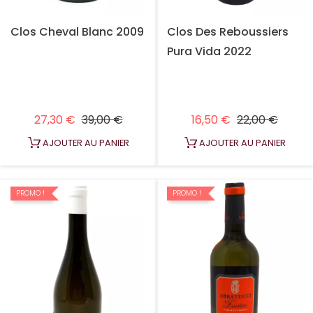
Clos Cheval Blanc 2009
Clos Des Reboussiers
Pura Vida 2022
Prix habituel
Prix
Prix habituel
Prix
27,30 €
39,00 €
16,50 €
22,00 €
AJOUTER AU PANIER
AJOUTER AU PANIER
PROMO !
PROMO !