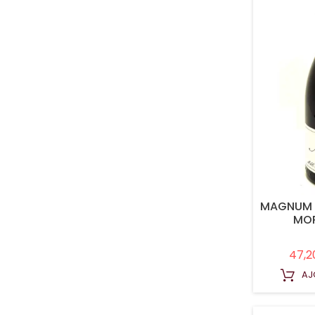
MAGNUM M
MO
47,2
AJ