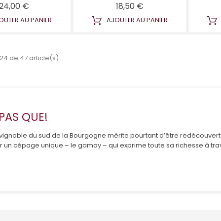
Prix
Prix
24,00 €
18,50 €
OUTER AU PANIER
AJOUTER AU PANIER
24 de 47 article(s)
 PAS QUE!
ignoble du sud de la Bourgogne mérite pourtant d’être redécouvert da
ur un cépage unique – le gamay – qui exprime toute sa richesse à trav