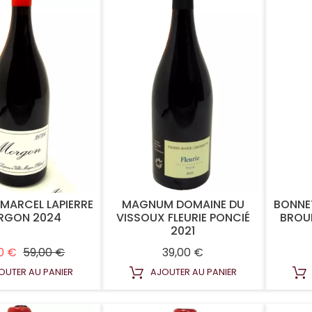
ARCEL LAPIERRE
MAGNUM DOMAINE DU
BONNE
RGON 2024
VISSOUX FLEURIE PONCIÉ
BROU
2021
Prix habituel
Prix
Prix
0 €
59,00 €
39,00 €
OUTER AU PANIER
AJOUTER AU PANIER