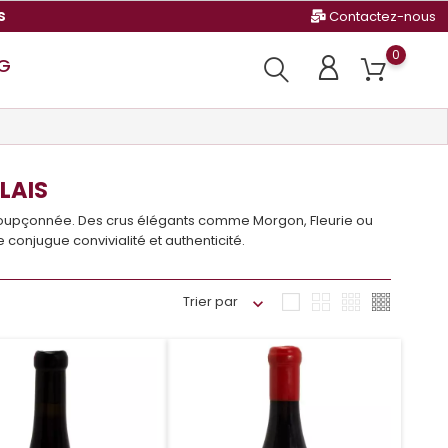
s
Contactez-nous
0
G
LAIS
insoupçonnée. Des crus élégants comme Morgon, Fleurie ou
conjugue convivialité et authenticité.
Trier par