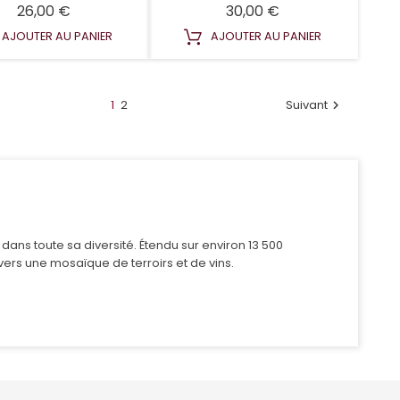
Prix
Prix
26,00 €
30,00 €
AJOUTER AU PANIER
AJOUTER AU PANIER
1
2
Suivant

ns toute sa diversité. Étendu sur environ 13 500
ers une mosaïque de terroirs et de vins.