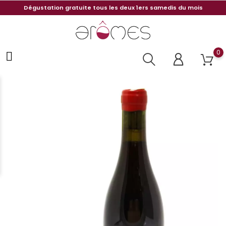
Dégustation gratuite tous les deux 1ers samedis du mois
0