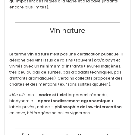
qui imposent des règles à la vigne et à la cave (intrants
encore plus limités).
Vin nature
Le terme
vin nature
n’est pas une certification publique : il
désigne des vins issus de raisins (souvent)
bio/biodyn
et
vinifiés avec un
minimum d’intrants
(levures indigènes,
très peu ou pas de sulfites, pas d’additifs techniques, pas
d’intrants aromatiques). Certains collectifs proposent des
chartes et des mentions (ex. “sans sulfites ajoutés”).
Idée clé :
bio =
cadre officiel
largement répandu ;
biodynamie =
approfondissement agronomique
+
labels privés ; nature =
philosophie de low-intervention
en cave, hétérogène selon les vignerons.