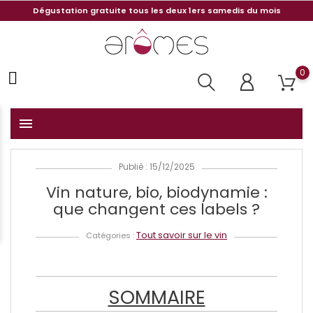
Dégustation gratuite tous les deux 1ers samedis du mois
0
menu
Publié : 15/12/2025
Vin nature, bio, biodynamie :
que changent ces labels ?
Tout savoir sur le vin
Catégories :
SOMMAIRE