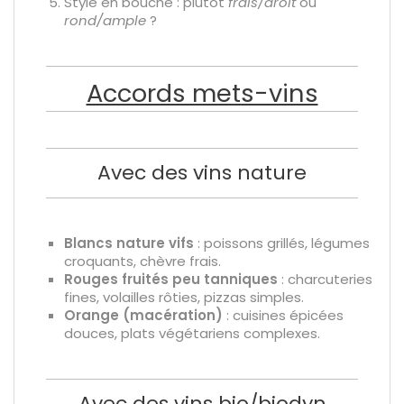
Style en bouche : plutôt
frais/droit
ou
rond/ample
?
Accords mets-vins
Avec des vins nature
Blancs nature vifs
: poissons grillés, légumes
croquants, chèvre frais.
Rouges fruités peu tanniques
: charcuteries
fines, volailles rôties, pizzas simples.
Orange (macération)
: cuisines épicées
douces, plats végétariens complexes.
Avec des vins bio/biodyn