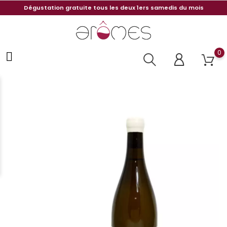
Dégustation gratuite tous les deux 1ers samedis du mois
0