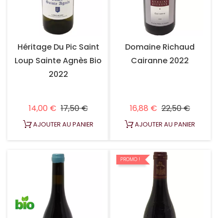
Héritage Du Pic Saint
Domaine Richaud
Loup Sainte Agnès Bio
Cairanne 2022
2022
Prix habituel
Prix
Prix habituel
Prix
14,00 €
17,50 €
16,88 €
22,50 €
AJOUTER AU PANIER
AJOUTER AU PANIER
PROMO !