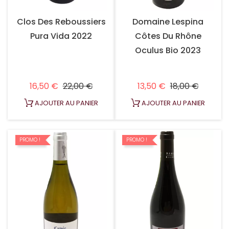
Clos Des Reboussiers
Domaine Lespina
Pura Vida 2022
Côtes Du Rhône
Oculus Bio 2023
Prix habituel
Prix
Prix habituel
Prix
16,50 €
22,00 €
13,50 €
18,00 €
AJOUTER AU PANIER
AJOUTER AU PANIER
PROMO !
PROMO !