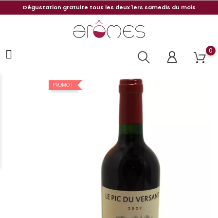
Dégustation gratuite tous les deux 1ers samedis du mois
0
PROMO !