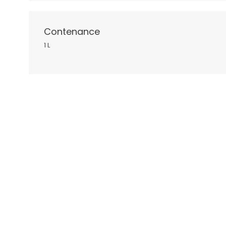
Contenance
1 L
PROMO !