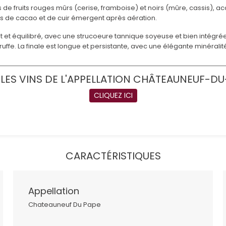
e fruits rouges mûrs (cerise, framboise) et noirs (mûre, cassis), a
s de cacao et de cuir émergent après aération.
t équilibré, avec une strucoeure tannique soyeuse et bien intégrée.
truffe. La finale est longue et persistante, avec une élégante minéralit
LES VINS DE L'APPELLATION CHÂTEAUNEUF-DU
CLIQUEZ ICI
CARACTÉRISTIQUES
Appellation
Chateauneuf Du Pape