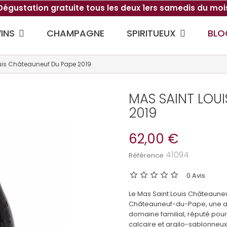
Dégustation gratuite tous les deux 1ers samedis du moi
VINS
SPIRITUEUX
CHAMPAGNE
BLO
uis Châteauneuf Du Pape 2019
MAS SAINT LOU
2019
62,00 €
41094
Référence
0 Avis
Le Mas Saint Louis Châteauneu
Châteauneuf-du-Pape, une ap
domaine familial, réputé pour
calcaire et argilo-sablonneux,