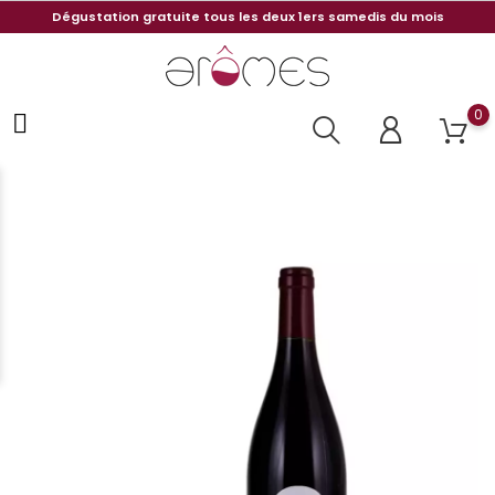
Dégustation gratuite tous les deux 1ers samedis du mois
0