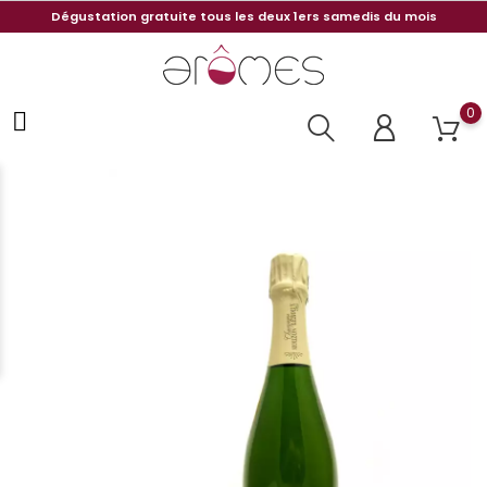
Dégustation gratuite tous les deux 1ers samedis du mois
0