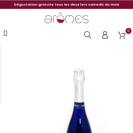
Dégustation gratuite tous les deux 1ers samedis du mois
0