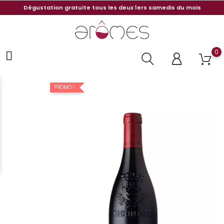
Dégustation gratuite tous les deux 1ers samedis du mois
0
PROMO !