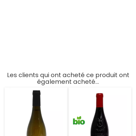
Frissant Touraine
Joseph Roty Gevrey
Amboise Collection
Chambertin 2022
Chenin 2018
Prix
Prix
21,99 €
66,00 €
AJOUTER AU PANIER
AJOUTER AU PANIER
Les clients qui ont acheté ce produit ont
également acheté...