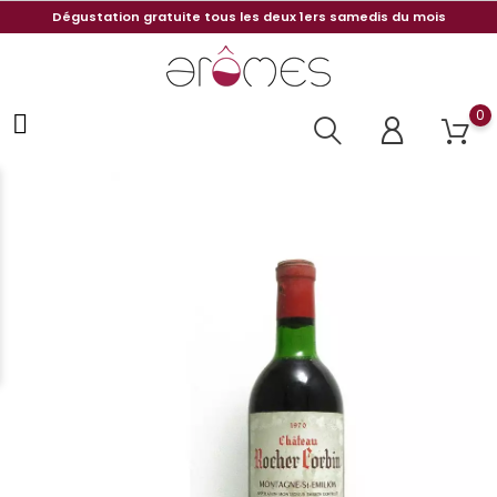
Dégustation gratuite tous les deux 1ers samedis du mois
0