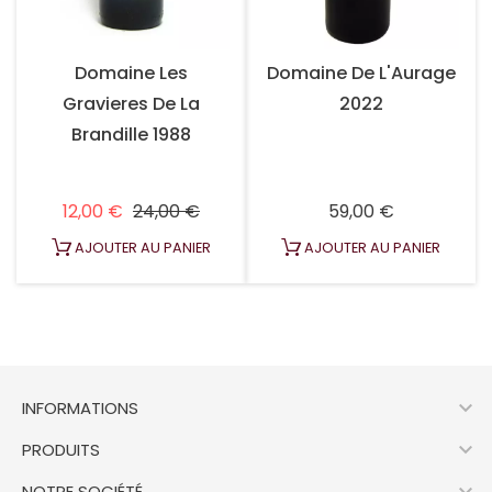
Domaine Les
Domaine De L'Aurage
Gravieres De La
2022
Brandille 1988
Prix habituel
Prix
Prix
12,00 €
24,00 €
59,00 €
AJOUTER AU PANIER
AJOUTER AU PANIER

INFORMATIONS

PRODUITS
NOTRE SOCIÉTÉ