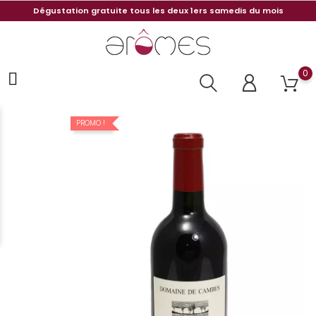
Dégustation gratuite tous les deux 1ers samedis du mois
0
PROMO !