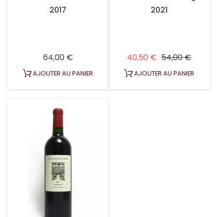
2017
2021
Prix
Prix habituel
Prix
64,00 €
40,50 €
54,00 €
AJOUTER AU PANIER
AJOUTER AU PANIER