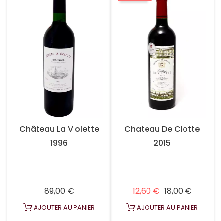
Château La Violette
Chateau De Clotte
1996
2015
Prix
Prix habituel
Prix
89,00 €
12,60 €
18,00 €
AJOUTER AU PANIER
AJOUTER AU PANIER