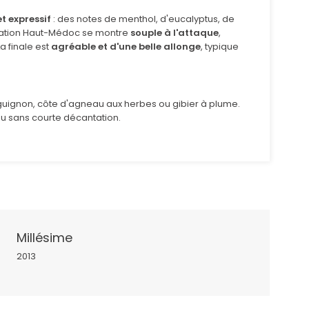
t expressif
: des notes de menthol, d'eucalyptus, de
ellation Haut-Médoc se montre
souple à l'attaque
,
 La finale est
agréable et d'une belle allonge
, typique
rguignon, côte d'agneau aux herbes ou gibier à plume.
 ou sans courte décantation.
Millésime
2013