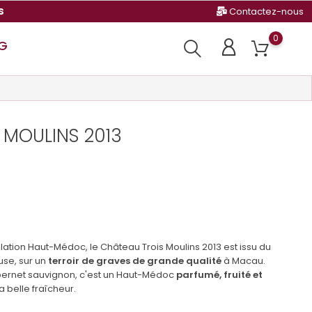
s
Contactez-nous
0
G
 MOULINS 2013
ation Haut-Médoc, le Château Trois Moulins 2013 est issu du
se, sur un
terroir de graves de grande qualité
à Macau.
ernet sauvignon, c'est un Haut-Médoc
parfumé, fruité et
la belle fraîcheur.