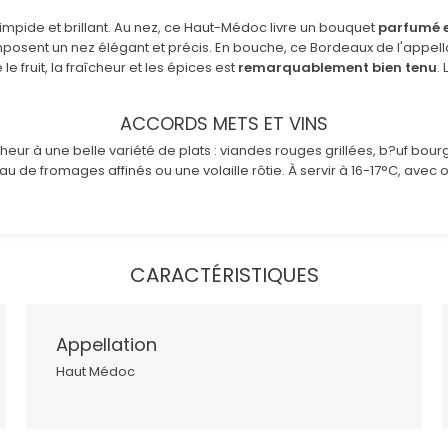
 limpide et brillant. Au nez, ce Haut-Médoc livre un bouquet
parfumé e
r composent un nez élégant et précis. En bouche, ce Bordeaux de l'app
e le fruit, la fraîcheur et les épices est
remarquablement bien tenu
.
ACCORDS METS ET VINS
ur à une belle variété de plats : viandes rouges grillées, b?uf bou
u de fromages affinés ou une volaille rôtie. À servir à 16-17°C, avec
CARACTÉRISTIQUES
Appellation
Haut Médoc