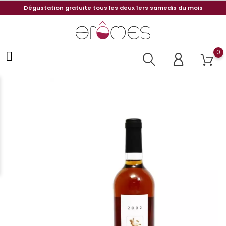
Dégustation gratuite tous les deux 1ers samedis du mois
0