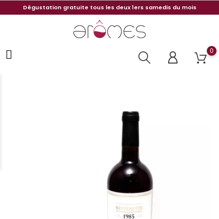
Dégustation gratuite tous les deux 1ers samedis du mois
0