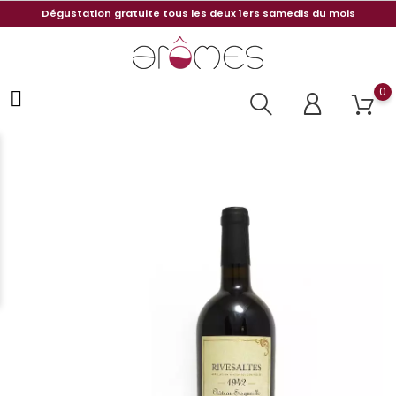
Dégustation gratuite tous les deux 1ers samedis du mois
0