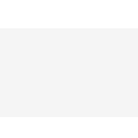




