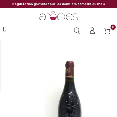
Dégustation gratuite tous les deux 1ers samedis du mois
0