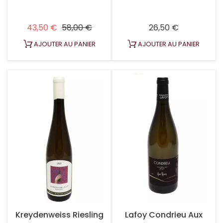
Prix habituel
Prix
Prix
43,50 €
58,00 €
26,50 €
AJOUTER AU PANIER
AJOUTER AU PANIER
Kreydenweiss Riesling
Lafoy Condrieu Aux