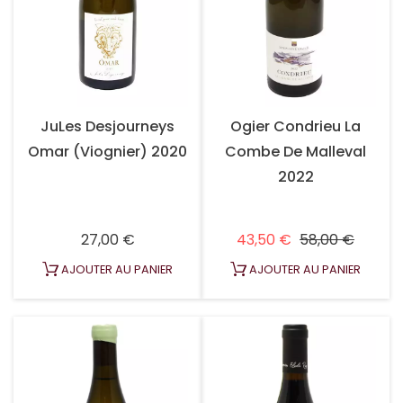
JuLes Desjourneys
Ogier Condrieu La
Omar (Viognier) 2020
Combe De Malleval
2022
Prix
Prix habituel
Prix
27,00 €
43,50 €
58,00 €
AJOUTER AU PANIER
AJOUTER AU PANIER