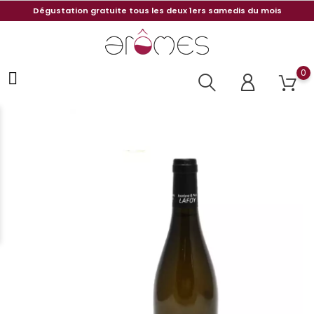
Dégustation gratuite tous les deux 1ers samedis du mois
0