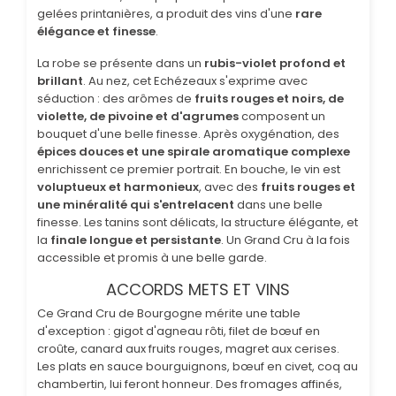
gelées printanières, a produit des vins d'une
rare
élégance et finesse
.
La robe se présente dans un
rubis-violet profond et
brillant
. Au nez, cet Echézeaux s'exprime avec
séduction : des arômes de
fruits rouges et noirs, de
violette, de pivoine et d'agrumes
composent un
bouquet d'une belle finesse. Après oxygénation, des
épices douces et une spirale aromatique complexe
enrichissent ce premier portrait. En bouche, le vin est
voluptueux et harmonieux
, avec des
fruits rouges et
une minéralité qui s'entrelacent
dans une belle
finesse. Les tanins sont délicats, la structure élégante, et
la
finale longue et persistante
. Un Grand Cru à la fois
accessible et promis à une belle garde.
ACCORDS METS ET VINS
Ce Grand Cru de Bourgogne mérite une table
d'exception : gigot d'agneau rôti, filet de bœuf en
croûte, canard aux fruits rouges, magret aux cerises.
Les plats en sauce bourguignons, bœuf en civet, coq au
chambertin, lui feront honneur. Des fromages affinés,