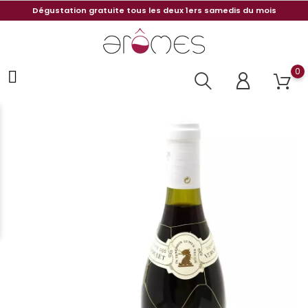
Dégustation gratuite tous les deux 1ers samedis du mois
0