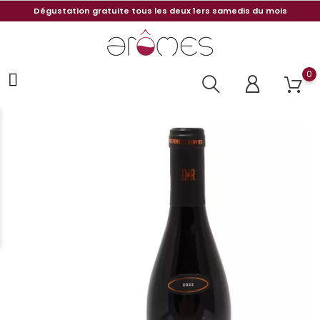
Dégustation gratuite tous les deux 1ers samedis du mois
0