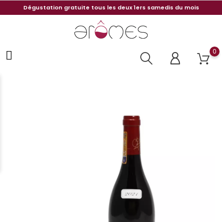
Dégustation gratuite tous les deux 1ers samedis du mois
0