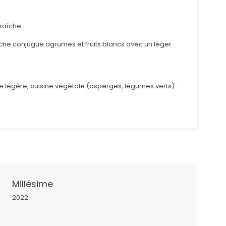
raîche.
bouche conjugue agrumes et fruits blancs avec un léger
uce légère, cuisine végétale (asperges, légumes verts)
Millésime
2022