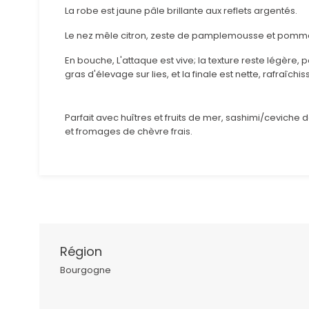
La robe est jaune pâle brillante aux reflets argentés.
Le nez mêle citron, zeste de pamplemousse et pomme 
En bouche, L'attaque est vive; la texture reste légère,
gras d'élevage sur lies, et la finale est nette, rafraîch
Parfait avec huîtres et fruits de mer, sashimi/ceviche 
et fromages de chèvre frais.
Région
Bourgogne