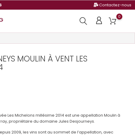
s
Contactez-nous
0
G
EYS MOULIN À VENT LES
4
uvée Les Michelons millésime 2014 est une appellation Moulin à
rray, propriétaire du domaine Jules Desjourneys.
depuis 2009, les vins sont au sommet de l’appellation, avec