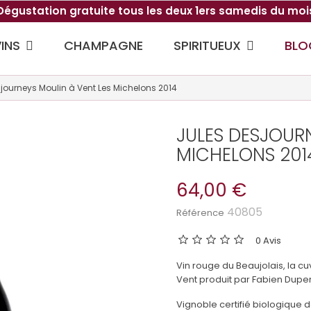
Dégustation gratuite tous les deux 1ers samedis du moi
VINS
SPIRITUEUX
CHAMPAGNE
BLO
journeys Moulin à Vent Les Michelons 2014
JULES DESJOURN
MICHELONS 201
64,00 €
40805
Référence
0 Avis
Vin rouge du Beaujolais, la c
Vent produit par Fabien Dupe
Vignoble certifié biologique 