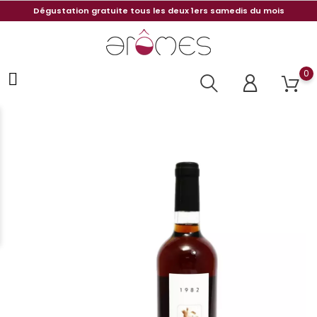
Dégustation gratuite tous les deux 1ers samedis du mois
0