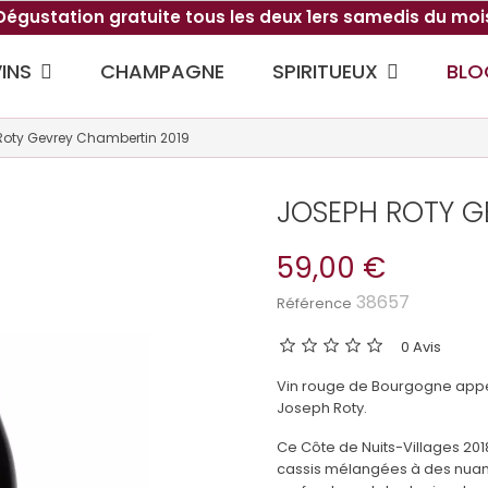
Dégustation gratuite tous les deux 1ers samedis du moi
VINS
SPIRITUEUX
CHAMPAGNE
BLO
Roty Gevrey Chambertin 2019
JOSEPH ROTY G
59,00 €
38657
Référence
0 Avis
Vin rouge de Bourgogne appell
Joseph Roty.
Ce Côte de Nuits-Villages 201
cassis mélangées à des nuance