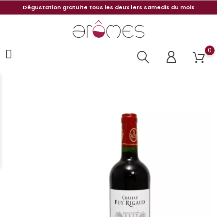
Dégustation gratuite tous les deux 1ers samedis du mois
0