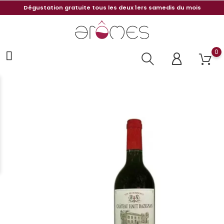
Dégustation gratuite tous les deux 1ers samedis du mois
0