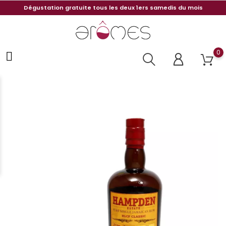
Dégustation gratuite tous les deux 1ers samedis du mois
0