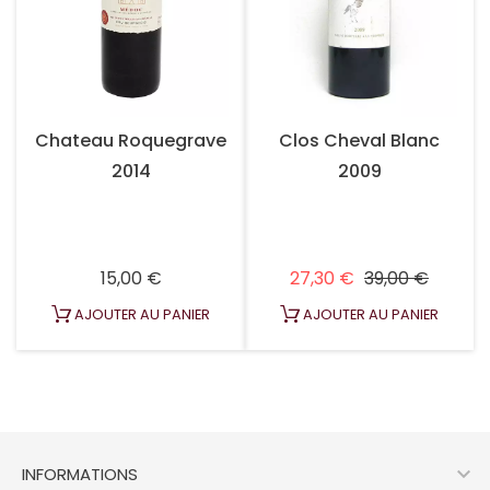
Chateau Roquegrave
Clos Cheval Blanc
2014
2009
Prix
Prix habituel
Prix
15,00 €
27,30 €
39,00 €
AJOUTER AU PANIER
AJOUTER AU PANIER

INFORMATIONS