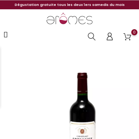
Dégustation gratuite tous les deux 1ers samedis du mois
0