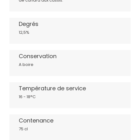
de canard aux cassis.
Degrés
12,5%
Conservation
A boire
Température de service
16 - 18°C
Contenance
75 cl