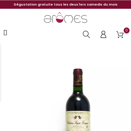
Dégustation gratuite tous les deux 1ers samedis du mois
0