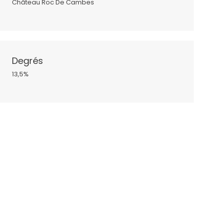
Château Roc De Cambes
Degrés
13,5%