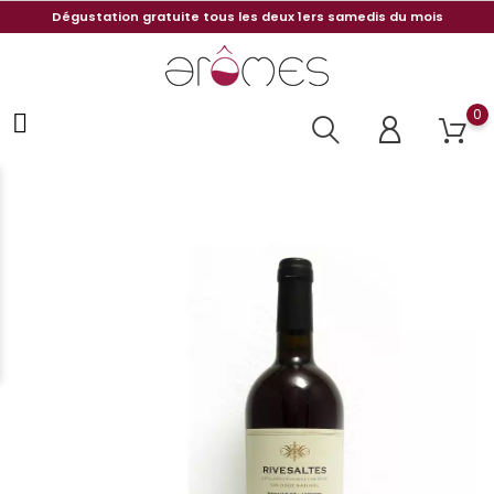
Dégustation gratuite tous les deux 1ers samedis du mois
0