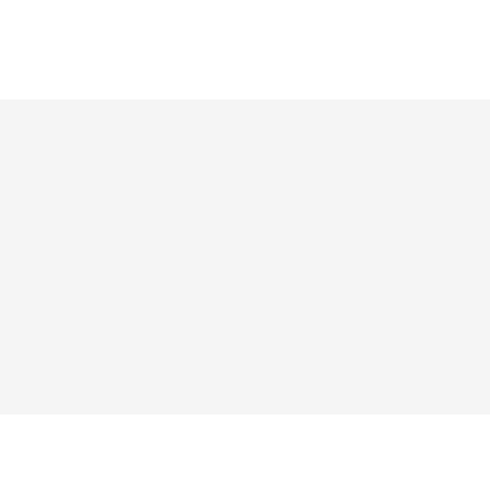




