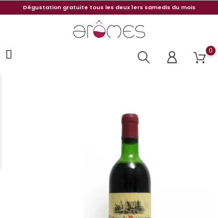
Dégustation gratuite tous les deux 1ers samedis du mois
0