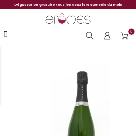
Dégustation gratuite tous les deux 1ers samedis du mois
0