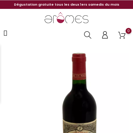
Dégustation gratuite tous les deux 1ers samedis du mois
0