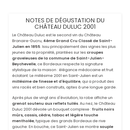
NOTES DE DÉGUSTATION DU
CHÂTEAU DULUC 2001
Le Château Duluc est le second vin du Château
Branaire-Ducru,
4ème Grand Cru Classé de Saint-
Julien en 1855
. Issu principalement des vignes les plus
jeunes de la propriété, plantées sur les
croupes
graveleuses de la commune de Saint-Julien-
Beychevelle
, ce Bordeaux respecte la signature
stylistique de la maison : élégance médocaine et fruit
éclatant. Le millésime 2001 en Saint-Julien est un
millésime de finesse et d'équilibre
, qui a produit des
vins racés et bien construits, aptes à une longue garde.
Après plus de vingt ans d'évolution, la robe affiche un
grenat soutenu aux reflets tuilés
. Au nez, le Château
Duluc 2001 dévoile un bouquet complexe :
fruits noirs
mûrs, cassis, cèdre, tabac et légère touche
mentholée
, typique des grands Bordeaux de rive
gauche. En bouche, ce Saint-Julien se montre
souple