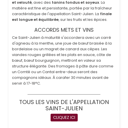
et velouté
, avec des
tanins fondus et soyeux
. La
matière est fine et persistante, portée par la fraîcheur
caractéristique de l'appellation Saint-Julien. La
finale
est longue et équilibrée
, sur les fruits et les épices.
ACCORDS METS ET VINS
Ce Saint-Julien à maturité s'accordera avec un carré
d'agneau à la menthe, une joue de bœuf braisée à la
bordelaise ou un magret de canard aux cèpes. Les
viandes rouges grillées et les plats en sauce, côte de
bœuf, bœuf bourguignon, mettront en valeur sa
structure élégante. Des fromages à pâte dure comme
un Comté ou un Cantal entre-deux seront des
compagnons idéaux. À carafer 30 minutes avant de
servir à 17-18°C.
TOUS LES VINS DE L'APPELLATION
SAINT-JULIEN
CLIQUEZ ICI