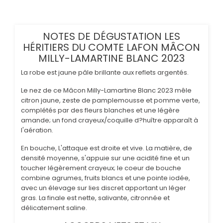
NOTES DE DÉGUSTATION LES
HÉRITIERS DU COMTE LAFON MÂCON
MILLY-LAMARTINE BLANC 2023
La robe est jaune pâle brillante aux reflets argentés.
Le nez de ce Mâcon Milly-Lamartine Blanc 2023 mêle
citron jaune, zeste de pamplemousse et pomme verte,
complétés par des fleurs blanches et une légère
amande; un fond crayeux/coquille d?huître apparaît à
l'aération.
En bouche, L'attaque est droite et vive. La matière, de
densité moyenne, s'appuie sur une acidité fine et un
toucher légèrement crayeux; le coeur de bouche
combine agrumes, fruits blancs et une pointe iodée,
avec un élevage sur lies discret apportant un léger
gras. La finale est nette, salivante, citronnée et
délicatement saline.