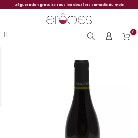
Dégustation gratuite tous les deux 1ers samedis du mois
0