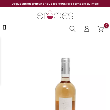
Dégustation gratuite tous les deux 1ers samedis du mois
0