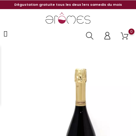
Dégustation gratuite tous les deux 1ers samedis du mois
0