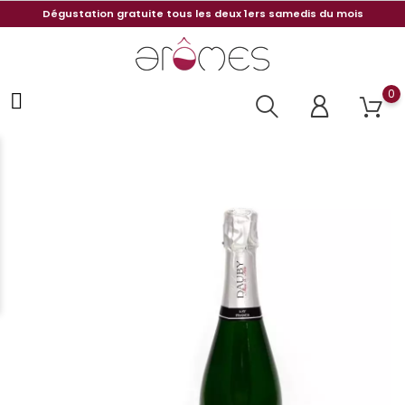
Dégustation gratuite tous les deux 1ers samedis du mois
0